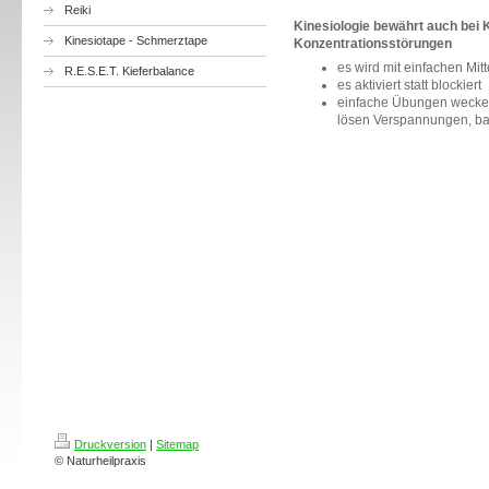
Reiki
Kinesiologie bewährt auch bei 
Kinesiotape - Schmerztape
Konzentrationsstörungen
es wird mit einfachen M
R.E.S.E.T. Kieferbalance
es aktiviert statt blockiert
einfache Übungen wecken
lösen Verspannungen, ba
Druckversion
|
Sitemap
© Naturheilpraxis