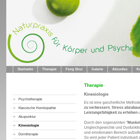
Startseite
Therapie
Feng Shui
Galerie
Aktuelles
K
Therapie
Kinesiologie
Psychotherapie
Es ist eine ganzheitliche Method
zu verbessern
,
Stress abzubau
Klassische Homöopathie
Leistungsfähigkeit zu erhöhen
Akupunktur
Durch den sogenannten "
Muskel
Kinesiologie
Ungleichgewichte und Dysfunkti
und emotionalen Bereich aufzufi
Dorntherapie
So wird jeder Patient individuell 