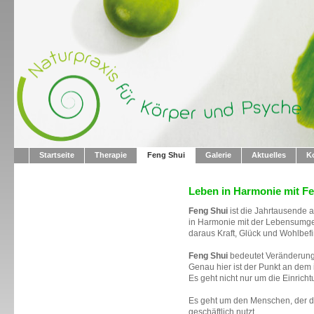
Startseite
Therapie
Feng Shui
Galerie
Aktuelles
K
Leben in Harmonie mit F
Feng Shui
ist die Jahrtausende a
in Harmonie mit der Lebensumg
daraus Kraft, Glück und Wohlbef
Feng Shui
bedeutet Veränderung
Genau hier ist der Punkt an dem 
Es geht nicht nur um die Einrich
Es geht um den Menschen, der 
geschäftlich nutzt.