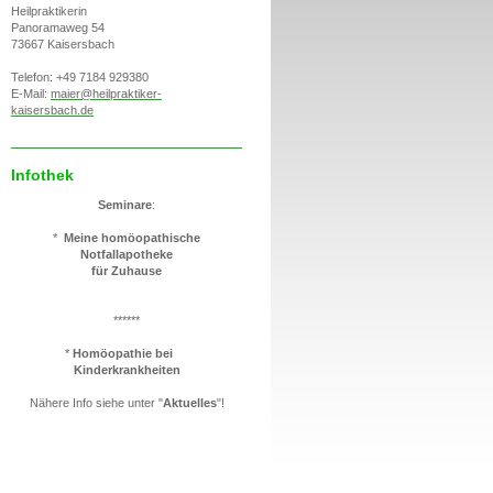
Heilpraktikerin
Panoramaweg 54
73667 Kaisersbach
Telefon: +49 7184 929380
E-Mail:
maier@heilpraktiker-
kaisersbach.de
Infothek
Seminare
:
*
Meine homöopathische
Notfallapotheke
für Zuhause
******
*
Homöopathie bei
Kinderkrankheiten
Nähere Info siehe unter "
Aktuelles
"!