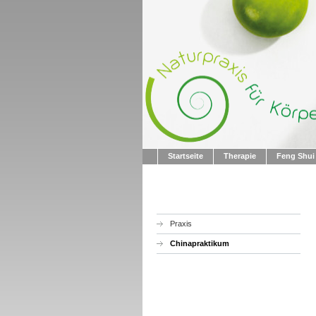
Startseite
Therapie
Feng Shui
Praxis
Chinapraktikum